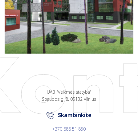
UAB "Veikmės statyba"
Spaudos g. 8, 05132 Vilnius
Skambinkite
+370 686 51 850